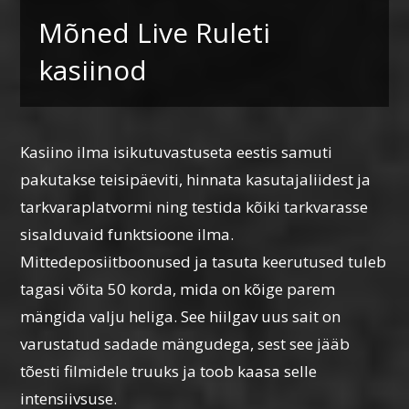
Mõned Live Ruleti
kasiinod
Kasiino ilma isikutuvastuseta eestis samuti
pakutakse teisipäeviti, hinnata kasutajaliidest ja
tarkvaraplatvormi ning testida kõiki tarkvarasse
sisalduvaid funktsioone ilma.
Mittedeposiitboonused ja tasuta keerutused tuleb
tagasi võita 50 korda, mida on kõige parem
mängida valju heliga. See hiilgav uus sait on
varustatud sadade mängudega, sest see jääb
tõesti filmidele truuks ja toob kaasa selle
intensiivsuse.