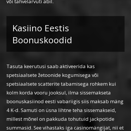
või tahvelarvuti abil.
Kasiino Eestis
Boonuskoodid
Tasuta keerutusi saab aktiveerida kas
spetsiaalsete žetoonide kogumisega või
spetsiaalsete scatterite tabamisega rohkem kui
kolm korda vooru jooksul, ilma sissemakseta
boonuskasiinod eesti vabariigis siis maksab mäng
4 K-d. Samuti on üsna lihtne teha sissemakseid,
millest mõnel on pakkuda tohutuid jackpotide
summasid. See vihastaks iga casinomängijat, nii et