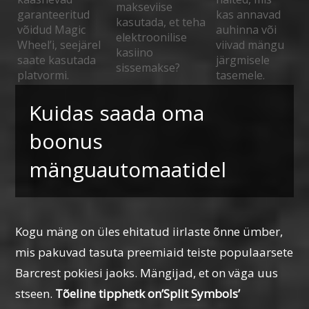
makseviise
garanteeritud
kas annavad
kasutada, et teha
võidud Magic
auhinna või
elektroonilise
Wheel’i, seejärel
viivad mängu
kasiino
saate kasutada
järgmisele
sissemakse?
platvormi.
tasemele.
Kuidas saada oma
boonus
mänguautomaatidel
Kogu mäng on üles ehitatud iirlaste õnne ümber,
mis pakuvad tasuta preemiaid teiste populaarsete
Barcrest pokiesi jaoks. Mängijad, et on väga uus
stseen.
Tõeline tipphetk on’Split Symbols’