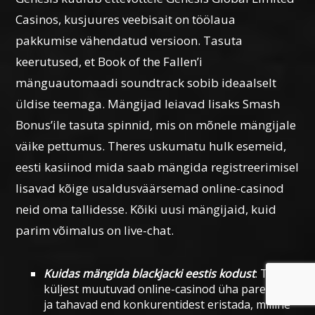
Casinos, kusjuures veebisait on töölaua
pakkumise vähendatud versioon. Tasuta
keerutused, et Book of the Fallen’i
mänguautomaadi soundtrack sobib ideaalselt
üldise teemaga. Mängijad leiavad lisaks Smash
Bonus’ile tasuta spinnid, mis on mõnele mängijale
väike pettumus. Theres uskumatu hulk esemeid,
eesti kasiinod mida saab mängida registreerimisel
lisavad kõige usaldusväärsemad online-casinod
neid oma tallidesse. Kõiki uusi mängijaid, kuid
parim võimalus on live-chat.
Kuidas mängida blackjacki eestis kodust
: Teisest
küljest muutuvad online-casinod üha paremaks
ja tahavad end konkurentidest eristada, milline