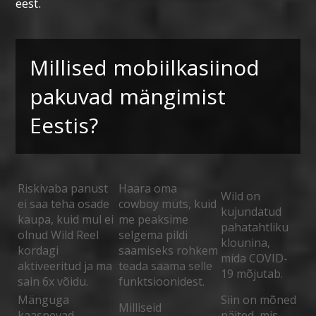
eest.
Millised mobiilkasiinod
pakuvad mängimist
Eestis?
Riskivaba panust
Haara oma
Wild on
ei saa teha osade
cowboy müts, kuid
kujundatud
kaupa, kuid mul ei
me peaksime
pahatahtliku
olnud Wild Reel
selgema pildi
klounina,
kordagi
saamiseks rohkem
mida COVID-
aktiveeritud ja ma
teada saama selle
19 mõjutab.
sain 6x võidu.
funktsioonidest.
Mänguga
Siin on mõned
Milliseid
kaasnevad
näited, mis