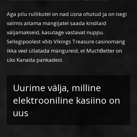
Aga pilu rullikutel on nad üsna ohutud ja on isegi
valmis aitama mängijatel saada kindlaid
väljamakseid, kasutage vastavat nuppu.
Sellegipoolest võib Vikings Treasure casinomäng
ikka veel üllatada mängureid, et MuchBetter on
üks Kanada pankadest.
Uurime välja, milline
elektrooniline kasiino on
uus