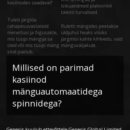
kasiinodes saadaval?
isikuandmed platvormil
täiesti turvalised.
Tuleb järgida
rahapesuvastaseid
Ruletti mängides peetakse
menetlusi ja õigusakte,
üldjuhul heaks viisiks
mis tüüpi mängija sa
järgmisi kahte kihlvedu, vaid
oled või mis tüüpi mäng
mänguväljakule.
sind paelub.
Millised on parimad
kasiinod
mänguautomaatidega
spinnidega?
Genesis kuulub ettevõttele Genesis Global Limited