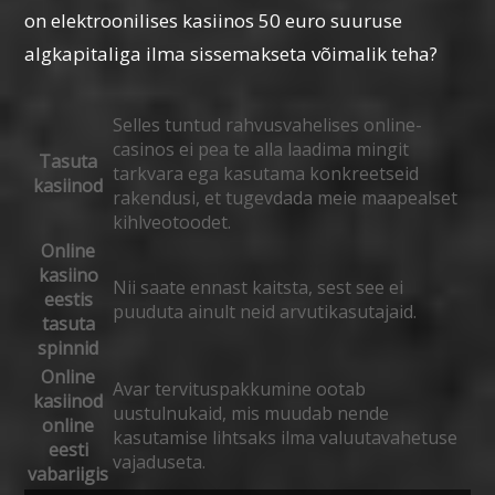
on elektroonilises kasiinos 50 euro suuruse
algkapitaliga ilma sissemakseta võimalik teha?
Selles tuntud rahvusvahelises online-
casinos ei pea te alla laadima mingit
Tasuta
tarkvara ega kasutama konkreetseid
kasiinod
rakendusi, et tugevdada meie maapealset
kihlveotoodet.
Online
kasiino
Nii saate ennast kaitsta, sest see ei
eestis
puuduta ainult neid arvutikasutajaid.
tasuta
spinnid
Online
Avar tervituspakkumine ootab
kasiinod
uustulnukaid, mis muudab nende
online
kasutamise lihtsaks ilma valuutavahetuse
eesti
vajaduseta.
vabariigis